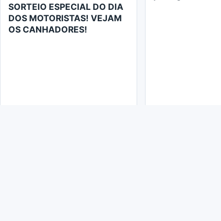
SORTEIO ESPECIAL DO DIA
DOS MOTORISTAS! VEJAM
OS CANHADORES!
Fortaleça sua categoria
Além de apoio e representação trabalhista, filiando-se
seus familiares, como convênios na área da saúde, educ