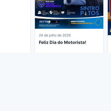
24 de julho de 2026
Feliz Dia do Motorista!
 ao Sintropatos o trabalhador tem acesso inúmeros benefício
ação e vários outros.