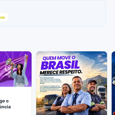
ink
ge o
úncia