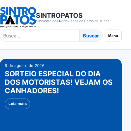
SINTROPATOS
Sindicato dos Rodoviários de Patos de Minas
Buscar
Buscar
Menu
no
site
6 de agosto de 2026
SORTEIO ESPECIAL DO DIA
DOS MOTORISTAS! VEJAM OS
CANHADORES!
Leia mais