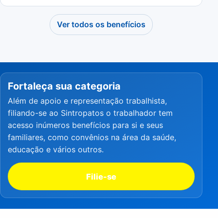
Ver todos os benefícios
Fortaleça sua categoria
Além de apoio e representação trabalhista,
filiando-se ao Sintropatos o trabalhador tem
acesso inúmeros benefícios para si e seus
familiares, como convênios na área da saúde,
educação e vários outros.
Filie-se