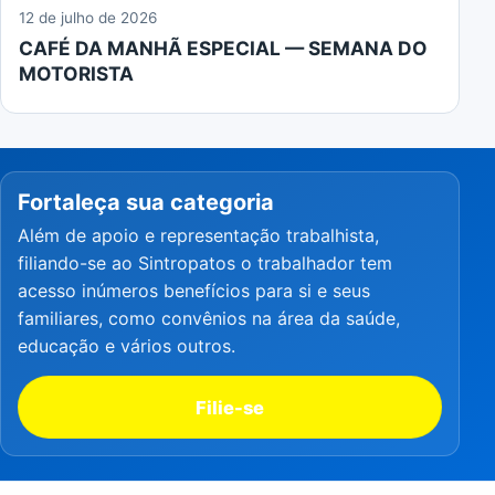
12 de julho de 2026
CAFÉ DA MANHÃ ESPECIAL — SEMANA DO
MOTORISTA
Fortaleça sua categoria
Além de apoio e representação trabalhista,
filiando-se ao Sintropatos o trabalhador tem
acesso inúmeros benefícios para si e seus
familiares, como convênios na área da saúde,
educação e vários outros.
Filie-se