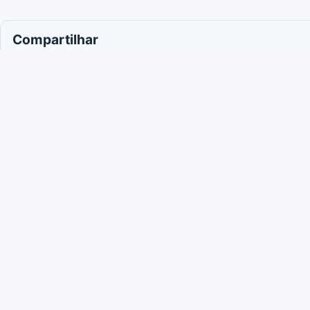
Compartilhar
Facebook
WhatsApp
X / Twitter
Copiar l
Leia também
5 de agosto de 2026
O silêncio prote
agressor. A den