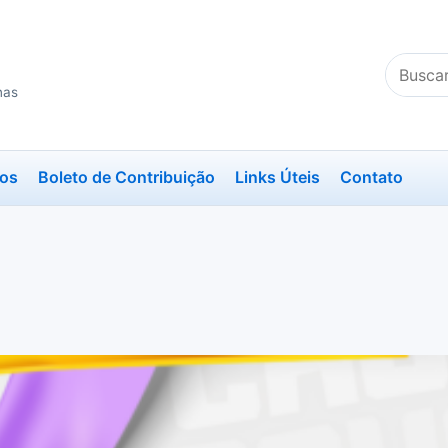
Buscar
no
nas
site
ios
Boleto de Contribuição
Links Úteis
Contato