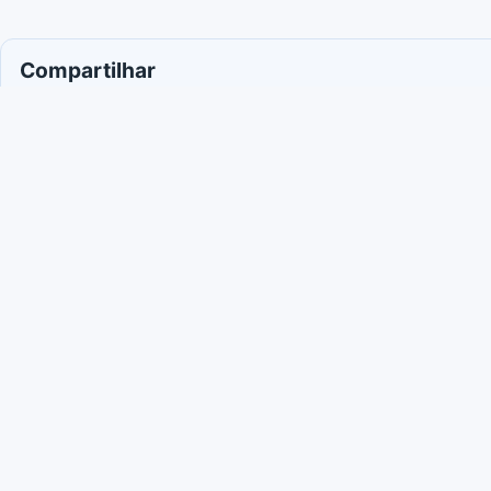
Compartilhar
Facebook
WhatsApp
X / Twitter
Copiar l
Leia também
5 de agosto de 2026
O silêncio prote