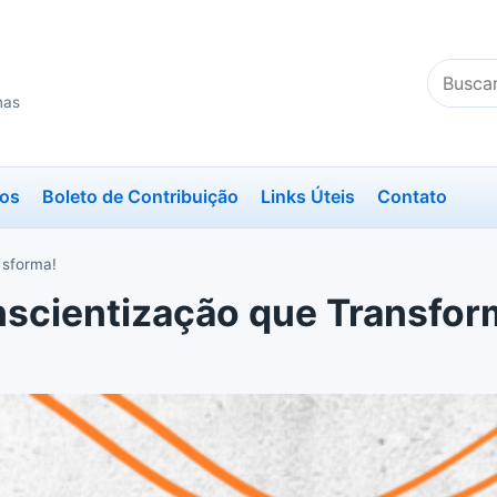
Buscar
no
nas
site
ios
Boleto de Contribuição
Links Úteis
Contato
nsforma!
scientização que Transfor