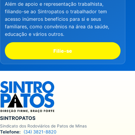
Além de apoio e representação trabalhista,
filiando-se ao Sintropatos o trabalhador tem
acesso inúmeros benefícios para si e seus
familiares, como convênios na área da saúde,
educação e vários outros.
Filie-se
SINTROPATOS
Sindicato dos Rodoviários de Patos de Minas
Telefone:
(34) 3821-8820